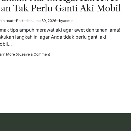
an Tak Perlu Ganti Aki Mobil
min read
Posted on
June 30, 2026
by
admin
timated
ad
imak tips ampuh merawat aki agar awet dan tahan lama!
me
kukan langkah ini agar Anda tidak perlu ganti aki
obil…
Pahami
on
arn More
Leave a Comment
Hal
Pahami
Ini
Hal
Agar
Ini
Aki
Agar
Awet
Aki
dan
Awet
Tak
dan
Perlu
Tak
Ganti
Perlu
Aki
Ganti
Mobil
Aki
Mobil