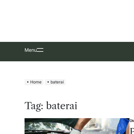
Skip
to
content
Menu
Home
baterai
Tag:
baterai
Ot
Po
in
P