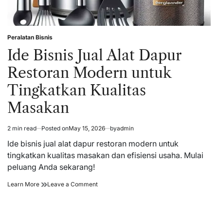
Peralatan Bisnis
Posted
in
Ide Bisnis Jual Alat Dapur
Restoran Modern untuk
Tingkatkan Kualitas
Masakan
2 min read
Posted on
May 15, 2026
by
admin
Estimated
read
Ide bisnis jual alat dapur restoran modern untuk
time
tingkatkan kualitas masakan dan efisiensi usaha. Mulai
peluang Anda sekarang!
Ide
on
Learn More
Leave a Comment
Bisnis
Ide
Jual
Bisnis
Alat
Jual