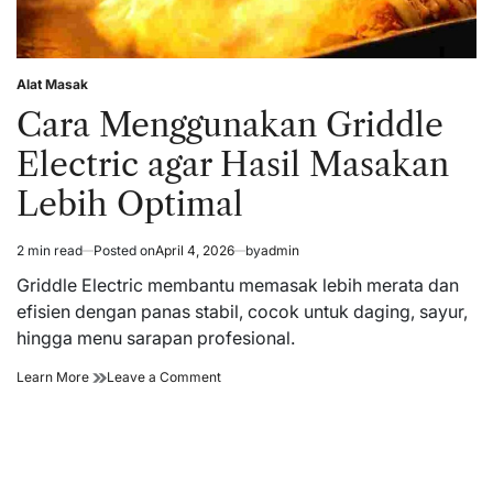
Alat Masak
Posted
in
Cara Menggunakan Griddle
Electric agar Hasil Masakan
Lebih Optimal
2 min read
Posted on
April 4, 2026
by
admin
Estimated
read
Griddle Electric membantu memasak lebih merata dan
time
efisien dengan panas stabil, cocok untuk daging, sayur,
hingga menu sarapan profesional.
Cara
on
Learn More
Leave a Comment
Menggunakan
Cara
Griddle
Menggunakan
Electric
Griddle
agar
Electric
Hasil
agar