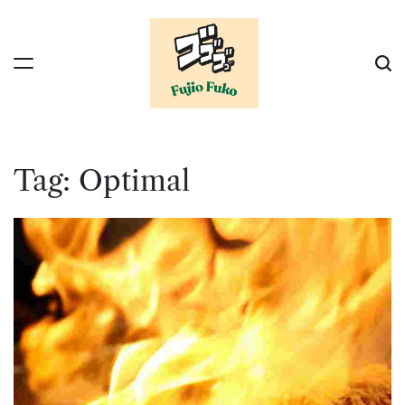
Skip
to
content
Tag:
Optimal