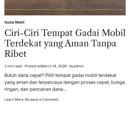
Gadai Mobil
Posted
in
Ciri-Ciri Tempat Gadai Mobil
Terdekat yang Aman Tanpa
Ribet
2 min read
Posted on
March 14, 2026
by
admin
Estimated
read
Butuh dana cepat? Pilih tempat gadai mobil terdekat
time
yang aman dan terpercaya dengan proses cepat, bunga
ringan, dan pencairan dana…
Ciri-
on
Learn More
Leave a Comment
Ciri
Ciri-
Tempat
Ciri
Gadai
Tempat
Mobil
Gadai
Terdekat
Mobil