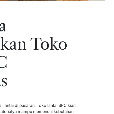
a
kan Toko
C
as
al lantai di pasaran. Toko
lantai SPC
kian
 materialya mampu memenuhi kebutuhan