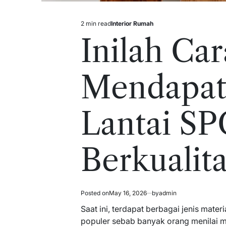
2 min read
Interior Rumah
Estimated
Posted
read
in
Inilah Car
time
Mendapat
Lantai SP
Berkualit
Posted on
May 16, 2026
by
admin
Saat ini, terdapat berbagai jenis materi
populer sebab banyak orang menilai