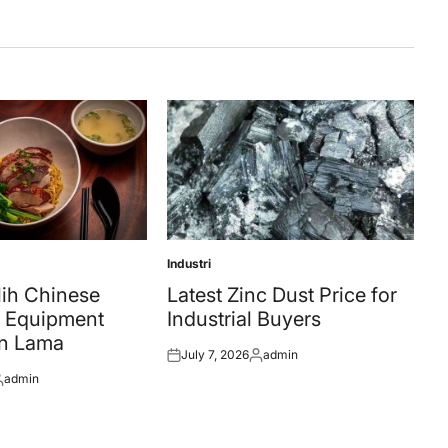
Industri
Posted
in
lih Chinese
Latest Zinc Dust Price for
t Equipment
Industrial Buyers
n Lama
July 7, 2026
admin
Posted
Posted
admin
on
by
osted
y