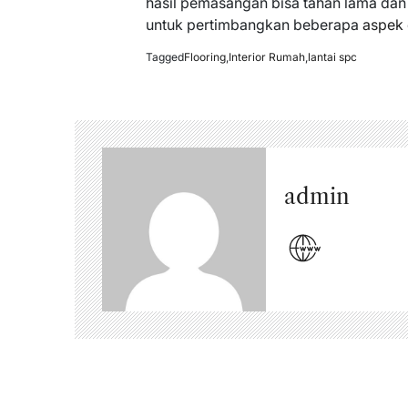
hasil pemasangan bisa tahan lama dan j
untuk pertimbangkan beberapa
aspek
Tagged
Flooring
,
Interior Rumah
,
lantai spc
admin