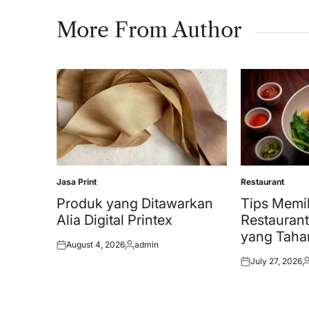
More From Author
Jasa Print
Restaurant
Posted
Posted
in
in
Produk yang Ditawarkan
Tips Memi
Alia Digital Printex
Restauran
yang Taha
August 4, 2026
admin
Posted
Posted
July 27, 2026
on
by
Posted
P
on
b