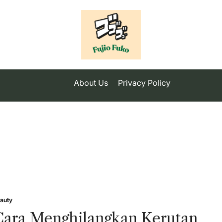
About Us
Privacy Policy
auty
sted
Cara Menghilangkan Kerutan