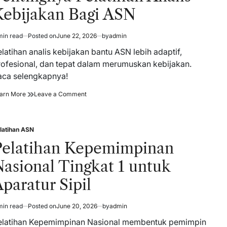
Kebijakan Bagi ASN
min read
Posted on
June 22, 2026
by
admin
timated
ad
latihan analis kebijakan bantu ASN lebih adaptif,
me
rofesional, dan tepat dalam merumuskan kebijakan.
aca selengkapnya!
Pentingnya
on
arn More
Leave a Comment
Pelatihan
Pentingnya
Analis
Pelatihan
Kebijakan
Analis
latihan ASN
Bagi
Kebijakan
sted
ASN
Bagi
Pelatihan Kepemimpinan
ASN
asional Tingkat 1 untuk
paratur Sipil
min read
Posted on
June 20, 2026
by
admin
timated
ad
elatihan Kepemimpinan Nasional membentuk pemimpin