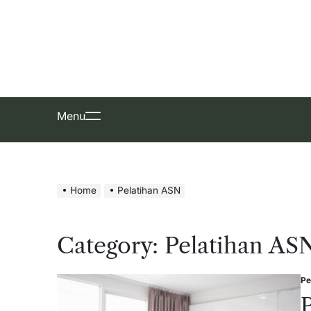
Skip
to
content
Menu
Home
Pelatihan ASN
Category:
Pelatihan AS
Pe
Po
in
P