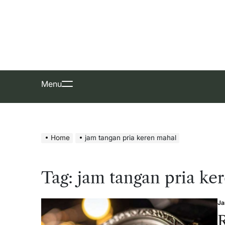
Skip
to
content
Menu
Home
jam tangan pria keren mahal
Tag:
jam tangan pria ke
Ja
Po
in