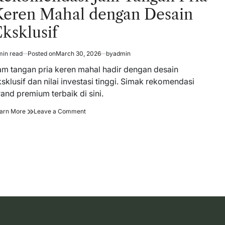
Keren Mahal dengan Desain
ksklusif
min read
Posted on
March 30, 2026
by
admin
timated
ad
am tangan pria keren mahal hadir dengan desain
me
sklusif dan nilai investasi tinggi. Simak rekomendasi
and premium terbaik di sini.
Rekomendasi
on
arn More
Leave a Comment
Jam
Rekomendasi
Tangan
Jam
Pria
Tangan
Keren
Pria
Mahal
Keren
dengan
Mahal
Desain
dengan
Eksklusif
Desain
Eksklusif