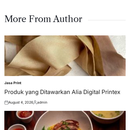
More From Author
Jasa Print
Posted
in
Produk yang Ditawarkan Alia Digital Printex
August 4, 2026
admin
Posted
Posted
on
by