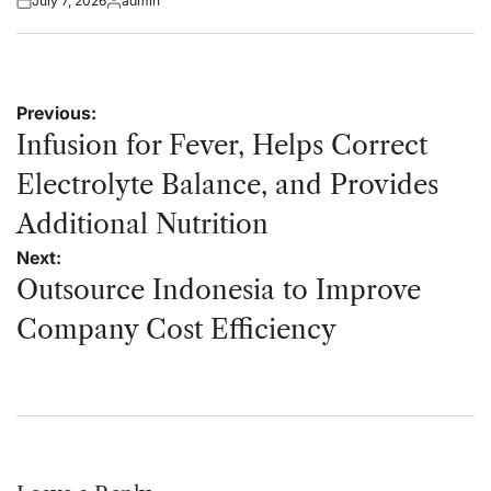
July 7, 2026
admin
Posted
Posted
on
by
Post
Previous:
navigation
Infusion for Fever, Helps Correct
Electrolyte Balance, and Provides
Additional Nutrition
Next:
Outsource Indonesia to Improve
Company Cost Efficiency