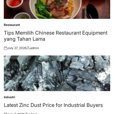
Restaurant
Posted
in
Tips Memilih Chinese Restaurant Equipment
yang Tahan Lama
July 27, 2026
admin
Posted
Posted
on
by
Industri
Posted
in
Latest Zinc Dust Price for Industrial Buyers